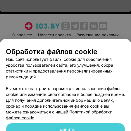
О проекте
Новости проекта
Размещение рекламы
Медицинский маркетинг
Публичный договор
Обработка файлов cookie
Пользовательское соглашение
Способы оплаты
Наш сайт использует файлы cookie для обеспечения
Вакансии
Партнеры
удобства пользователей сайта, его улучшения, сбора
Написать руководителю 103.by
статистики и предоставления персонализированных
Написать в поддержку
рекомендаций.
Персональные настройки cookie
Вы можете настроить параметры использования файлов
Обработка персональных данных
cookie или изменить свое согласие в более позднее время.
Для получения дополнительной информации о целях,
сроках и порядке использования файлов cookie вы
можете ознакомиться с нашей
Политикой обработки
файлов cookie
Принять