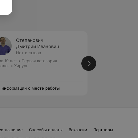
Степанович
Матве
Дмитрий Иванович
Игорь
Нет отзывов
Нет от
ж 19 лет
•
Первая категория
Стаж 46 лет
•
Выс
олог • Хирург
Хирург • Детский 
 информации о месте работы
Нет информации о
соглашение
Способы оплаты
Вакансии
Партнеры