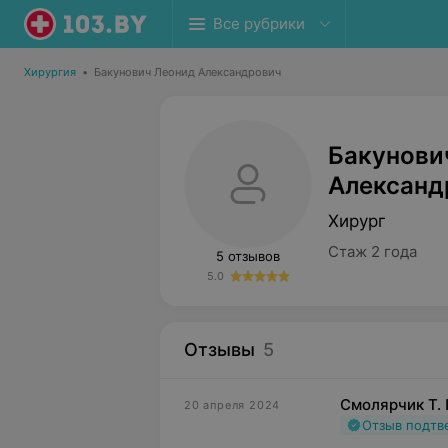
Все рубрики
Хирургия
•
Бакунович Леонид Александрович
Бакунови
Александ
Хирург
Стаж 2 года
5 отзывов
5.0
Отзывы
5
Смолярчик Т. 
20 апреля 2024
Отзыв подт