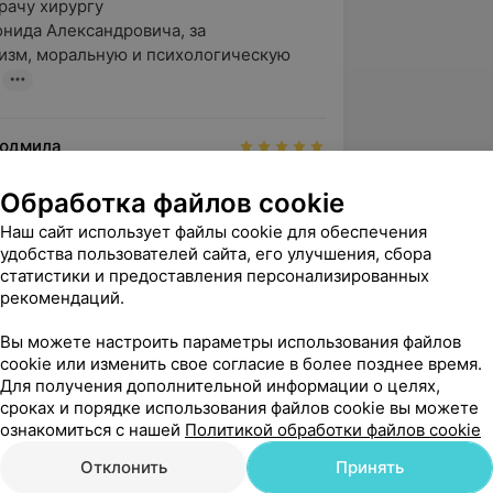
ачу хирургу 

нида Александровича, за 
зм, моральную и психологическую 
Людмила
вержден
Обработка файлов cookie
одарность хирургу Бакуновичу 
андровичу за его нелегкий труд, 
Наш сайт использует файлы cookie для обеспечения
агополучия, побольше...
удобства пользователей сайта, его улучшения, сбора
статистики и предоставления персонализированных
рекомендаций.
Людмила
вержден
Рекомендую
Вы можете настроить параметры использования файлов
cookie или изменить свое согласие в более позднее время.
 огромную благодарность хирургу 
Для получения дополнительной информации о целях,
ониду Александровичу за его нелегкий 
сроках и порядке использования файлов cookie вы можете
 ему и все...
ознакомиться с нашей
Политикой обработки файлов cookie
Отклонить
Принять
зать ещё