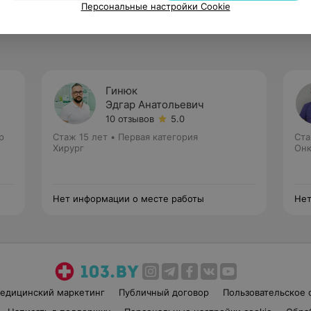
Персональные настройки Cookie
Гинюк
ч
Эдгар Анатольевич
10 отзывов
5.0
р
Стаж 15 лет
•
Первая категория
Ста
Хирург
Онк
Нет информации о месте работы
Нет
едицинский маркетинг
Публичный договор
Пользовательское 