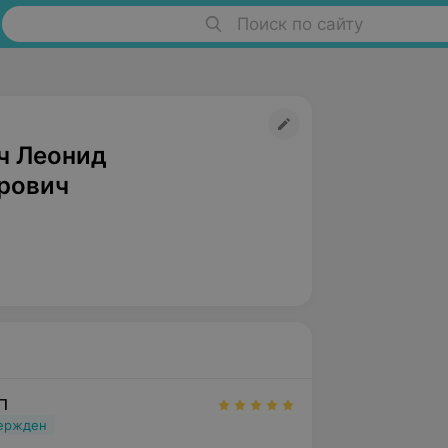
Поиск по сайту
ч Леонид
рович
П
вержден