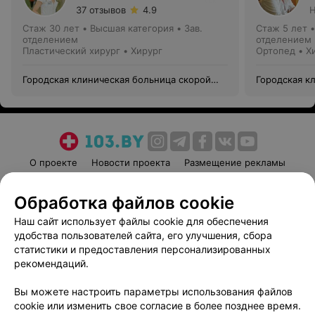
37 отзывов
4.9
Н
Стаж 30 лет
•
Высшая категория
•
Зав.
Стаж 5 лет
отделением
отделением
Пластический хирург • Хирург
Ортопед • Х
Городская клиническая больница скорой
Городская к
медицинской помощи
медицинско
О проекте
Новости проекта
Размещение рекламы
Медицинский маркетинг
Публичный договор
Обработка файлов cookie
Пользовательское соглашение
Способы оплаты
Наш сайт использует файлы cookie для обеспечения
Вакансии
Партнеры
удобства пользователей сайта, его улучшения, сбора
Написать руководителю 103.by
статистики и предоставления персонализированных
Написать в поддержку
рекомендаций.
Персональные настройки cookie
Вы можете настроить параметры использования файлов
Обработка персональных данных
cookie или изменить свое согласие в более позднее время.