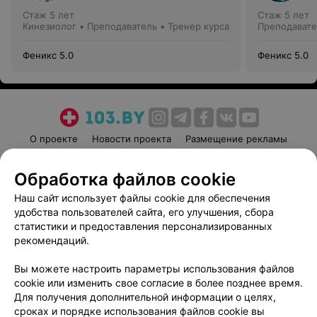
Стаж 5 лет
Стаж 5 лет
Кинезиолог • Преподаватель • Тренер курса
Преподавате
Феникс 5.0
Феникс 5.0
О проекте
Новости проекта
Размещение рекламы
Медицинский маркетинг
Публичный договор
Обработка файлов cookie
Пользовательское соглашение
Способы оплаты
Наш сайт использует файлы cookie для обеспечения
Вакансии
Партнеры
удобства пользователей сайта, его улучшения, сбора
Написать руководителю 103.by
статистики и предоставления персонализированных
Написать в поддержку
рекомендаций.
Персональные настройки cookie
Вы можете настроить параметры использования файлов
Обработка персональных данных
cookie или изменить свое согласие в более позднее время.
Для получения дополнительной информации о целях,
сроках и порядке использования файлов cookie вы