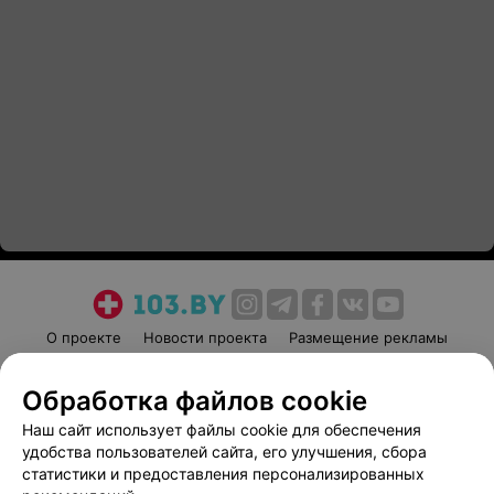
О проекте
Новости проекта
Размещение рекламы
Медицинский маркетинг
Публичный договор
Обработка файлов cookie
Пользовательское соглашение
Способы оплаты
Наш сайт использует файлы cookie для обеспечения
Вакансии
Партнеры
удобства пользователей сайта, его улучшения, сбора
Написать руководителю 103.by
статистики и предоставления персонализированных
Написать в поддержку