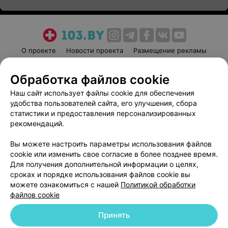
О проекте
Новости проекта
Размещение рекламы
Медицинский маркетинг
Публичный договор
Обработка файлов cookie
Пользовательское соглашение
Способы оплаты
Наш сайт использует файлы cookie для обеспечения
Вакансии
Партнеры
удобства пользователей сайта, его улучшения, сбора
Написать руководителю 103.by
статистики и предоставления персонализированных
Написать в поддержку
рекомендаций.
Персональные настройки cookie
Вы можете настроить параметры использования файлов
Обработка персональных данных
cookie или изменить свое согласие в более позднее время.
Для получения дополнительной информации о целях,
сроках и порядке использования файлов cookie вы
можете ознакомиться с нашей
Политикой обработки
файлов cookie
Принять
© 2026 ООО «Артокс Лаб», УНП 191700409
| 220012, Республика Беларусь,