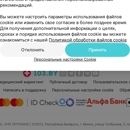
рекомендаций.
Вы можете настроить параметры использования файлов
cookie или изменить свое согласие в более позднее время.
Для получения дополнительной информации о целях,
сроках и порядке использования файлов cookie вы можете
Рекомендую
ознакомиться с нашей
Политикой обработки файлов cookie
Отклонить
Принять
Персональные настройки Cookie
едицинский маркетинг
Публичный договор
Пользовательское 
Написать в поддержку
Персональные настройки cookie
Обра
б», УНП 191700409
| 220012, Республика Беларусь, г. Минск, улица Толбухина, 2, п