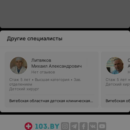
Другие специалисты
Литвяков
Михаил Александрович
Нет отзывов
Н
Стаж 5 лет
•
Высшая категория
•
Зав.
Стаж 5 лет
отделением
Детский хир
Детский хирург
Витебская областная детская клиническая
Витебская о
больница
больница