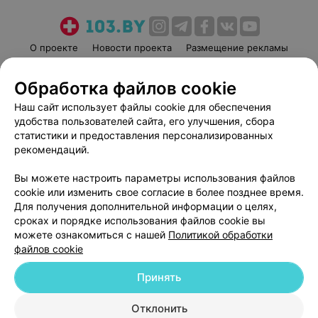
О проекте
Новости проекта
Размещение рекламы
Медицинский маркетинг
Публичный договор
Обработка файлов cookie
Пользовательское соглашение
Способы оплаты
Наш сайт использует файлы cookie для обеспечения
Вакансии
Партнеры
удобства пользователей сайта, его улучшения, сбора
Написать руководителю 103.by
статистики и предоставления персонализированных
Написать в поддержку
рекомендаций.
Персональные настройки cookie
Вы можете настроить параметры использования файлов
Обработка персональных данных
cookie или изменить свое согласие в более позднее время.
Для получения дополнительной информации о целях,
сроках и порядке использования файлов cookie вы
можете ознакомиться с нашей
Политикой обработки
файлов cookie
Принять
© 2026 ООО «Артокс Лаб», УНП 191700409
| 220012, Республика Беларусь,
г. Минск, улица Толбухина, 2, пом. 16 | help@103.by
Отклонить