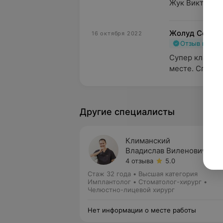
Жук Виктор Ми
Жолуд Серге
16 октября 2022
Отзыв подт
Супер классны
месте. Спасиб
Другие специалисты
Климанский
Владислав Виленович
4 отзыва
5.0
Стаж 32 года
•
Высшая категория
Имплантолог • Стоматолог-хирург •
Челюстно-лицевой хирург
Нет информации о месте работы