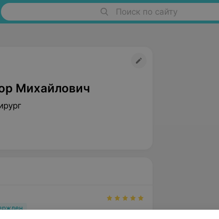
Поиск по сайту
ор Михайлович
ирург
вержден