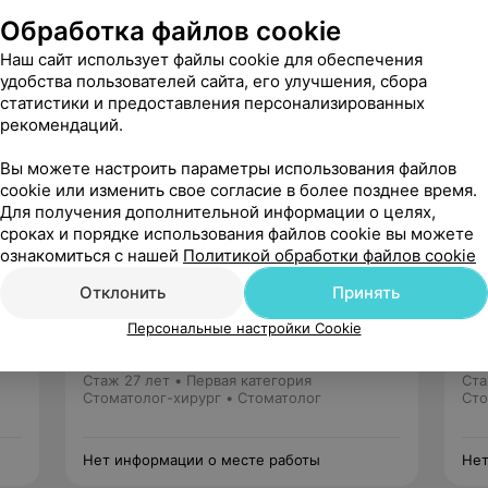
хайлович! Лучший хирург в городе.!!!
Обработка файлов cookie
Наш сайт использует файлы cookie для обеспечения
й
удобства пользователей сайта, его улучшения, сбора
вержден
Рекомендую
статистики и предоставления персонализированных
рекомендаций.
й Хирург. Реально человек на своем 
о Вам Виктор Михайлович.
Вы можете настроить параметры использования файлов
cookie или изменить свое согласие в более позднее время.
Для получения дополнительной информации о целях,
сроках и порядке использования файлов cookie вы можете
ознакомиться с нашей
Политикой обработки файлов cookie
Отклонить
Принять
Бондаровец
Персональные настройки Cookie
Александр Александрович
1 отзыв
5.0
Стаж 27 лет
•
Первая категория
Ста
Стоматолог-хирург • Стоматолог
Сто
Нет информации о месте работы
Нет