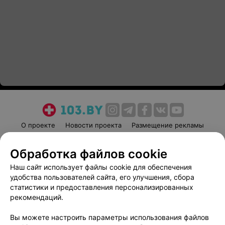
О проекте
Новости проекта
Размещение рекламы
Медицинский маркетинг
Публичный договор
Обработка файлов cookie
Пользовательское соглашение
Способы оплаты
Наш сайт использует файлы cookie для обеспечения
Вакансии
Партнеры
удобства пользователей сайта, его улучшения, сбора
Написать руководителю 103.by
статистики и предоставления персонализированных
Написать в поддержку
рекомендаций.
Персональные настройки cookie
Вы можете настроить параметры использования файлов
Обработка персональных данных