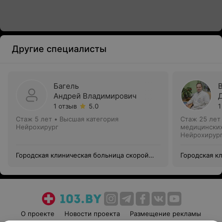
Другие специалисты
Багель
Андрей Владимирович
1 отзыв
5.0
1
Стаж 5 лет
•
Высшая категория
Стаж 25 лет
Нейрохирург
медицинских
Нейрохирур
Городская клиническая больница скорой
Городская к
медицинской помощи
медицинско
О проекте
Новости проекта
Размещение рекламы