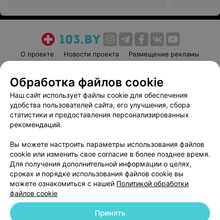
О проекте
Новости проекта
Размещение рекламы
Медицинский маркетинг
Публичный договор
Обработка файлов cookie
Пользовательское соглашение
Способы оплаты
Наш сайт использует файлы cookie для обеспечения
Вакансии
Партнеры
удобства пользователей сайта, его улучшения, сбора
Написать руководителю 103.by
статистики и предоставления персонализированных
Написать в поддержку
рекомендаций.
Персональные настройки cookie
Вы можете настроить параметры использования файлов
Обработка персональных данных
cookie или изменить свое согласие в более позднее время.
Для получения дополнительной информации о целях,
сроках и порядке использования файлов cookie вы
можете ознакомиться с нашей
Политикой обработки
файлов cookie
Принять
© 2026 ООО «Артокс Лаб», УНП 191700409
| 220012, Республика Беларусь,