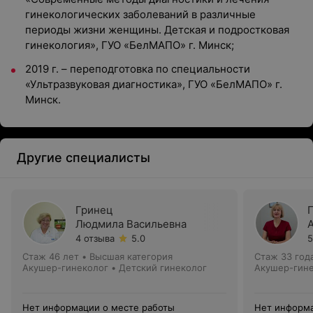
гинекологических заболеваний в различные
периоды жизни женщины. Детская и подростковая
гинекология», ГУО «БелМАПО» г. Минск;
2019 г. – переподготовка по специальности
«Ультразвуковая диагностика», ГУО «БелМАПО» г.
Минск.
Другие специалисты
Гринец
Людмила Васильевна
4 отзыва
5.0
5
Стаж 46 лет
•
Высшая категория
Стаж 33 год
Акушер-гинеколог • Детский гинеколог
Акушер-гин
Нет информации о месте работы
Нет информа