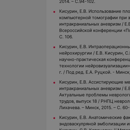
2014. – С.94-102.
Кисурин, Е.В. Использование п
компьютерной томографии при 
интракраниальных аневризм / Е.В
Всероссийской конференции «Пол
С. 106.
Кисурин, Е.В. Интраоперационн
нейрохирургии / Е.В. Кисурин, С
научно-практическая конферен
технологии нейровизуализации»: 
г. / Под ред. Е.А. Руцкой. - Минск
Кисурин, Е.В. Ассистирующие м
интракраниальных аневризм / Е.В
Актуальные проблемы неврологи
трудов, выпуск 18 / РНПЦ неврол
Лихачева. – Минск, 2015. – С. 60-
Кисурин, Е.В. Анатомические ф
эндоваскулряной эмболизации ин