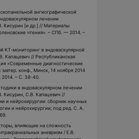
лоскопанельной ангиографической
эндоваскулярном лечении
. Кисурин [и др.] // Материалы
еновские чтения». – СПб. — 2014. –
ый КТ-мониторинг в эндоваскулярной
.В. Капацевич // Республиканская
ция «Современные диагностические
матер. конф., Минск, 14 ноября 2014
, 2014. – С. 38-40.
етодики в эндоваскулярном лечении
. Кисурин, С.В. Капацевич //
и и нейрохирургии: сборник научных
огии и нейрохирургии; под ред. С. А.
69.
акторы, влияющие на сложность
тракраниальных аневризм / Е.В.