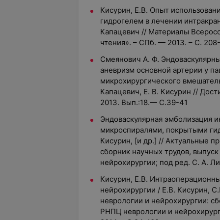
Кисурин, Е.В. Опыт использован
гидрогелем в лечении интракрани
Капацевич // Материалы Всерос
чтения». – СПб. — 2013. – С. 208
Смеянович А. Ф. Эндоваскулярн
аневризм основной артерии у п
микрохирургического вмешательс
Капацевич, Е. В. Кисурин // До
2013. Вып.:18.— С.39-41
Эндоваскулярная эмболизация и
микроспиралями, покрытыми гидр
Кисурин, [и др.] // Актуальные 
сборник научных трудов, выпуск
нейрохирургии; под ред. С. А. Ли
Кисурин, Е.В. Интраоперационн
нейрохирургии / Е.В. Кисурин, С
неврологии и нейрохирургии: сбо
РНПЦ неврологии и нейрохирургии