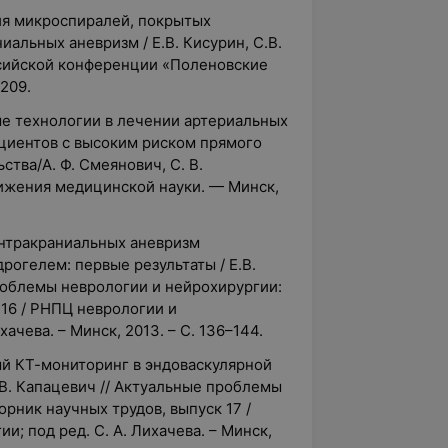
ия микроспиралей, покрытых
альных аневризм / Е.В. Кисурин, С.В.
сийской конференции «Поленовские
-209.
ые технологии в лечении артериальных
ациентов с высоким риском прямого
тва/А. Ф. Смеянович, С. В.
стижения медицинской науки. — Минск,
нтракраниальных аневризм
огелем: первые результаты / Е.В.
проблемы неврологии и нейрохирургии:
 16 / РНПЦ неврологии и
хачева. – Минск, 2013. – С. 136–144.
ый КТ-мониторинг в эндоваскулярной
.В. Капацевич // Актуальные проблемы
рник научных трудов, выпуск 17 /
; под ред. С. А. Лихачева. – Минск,