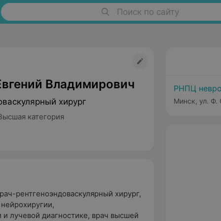
Поиск по сайту
Евгений Владимирович
РНПЦ невро
оваскулярный хирург
Минск, ул. Ф.
Высшая категория
рач-рентгеноэндоваскулярный хирург,
 нейрохиругии,
 и лучевой диагностике, врач высшей