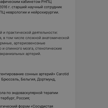
графическим кабинетом РНПЦ
2016 г. старший научный сотрудник
ПЦ неврологии и нейрохирургии.
 и практической деятельности:
а, в том числе сложной анатомической
ормные, артериовенозные
 и спинного мозга, стенотические
акраниальных артерий.
Стентирование сонных артерий» Carotid
, Брюссель, Бельгия, Дортмунд,
ола по эндоваскулярной терапии
тербург, Россия;
ургический форум «Сосудистая