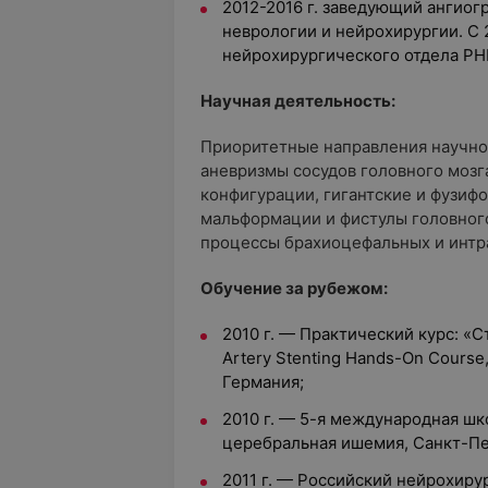
2012-2016 г. заведующий ангио
неврологии и нейрохирургии. С 
нейрохирургического отдела РН
Научная деятельность:
Приоритетные направления научной
аневризмы сосудов головного мозг
конфигурации, гигантские и фузиф
мальформации и фистулы головного
процессы брахиоцефальных и интр
Обучение за рубежом:
2010 г. — Практический курс: «
Artery Stenting Hands-On Course
Германия;
2010 г. — 5-я международная шк
церебральная ишемия, Санкт-Пе
2011 г. — Российский нейрохир