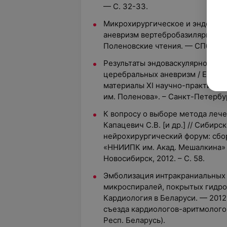
— С. 32-33.
Микрохирургическое и эндоваск
аневризм вертебробазилярного ба
Поленовские чтения. — СПб., 20
Результаты эндоваскулярного ле
церебральных аневризм / Е.В. Ки
материалы XI научно-практичес
им. Поленова». – Санкт-Петербург
К вопросу о выборе метода леч
Капацевич С.В. [и др.] // Сиби
нейрохирургический форум: сбо
«ННИИПК им. Акад. Мешалкина» 
Новосибирск, 2012. – С. 58.
Эмболизация интракраниальных
микроспиралей, покрытых гидрогел
Кардиология в Беларуси. — 2012.
съезда кардиологов-аритмолого
Респ. Беларусь).