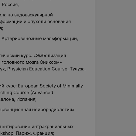
, Россия;
ола по эндоваскулярной
формации и опухоли основания
я;
: Артериовенозные мальформации,
тический курс: «Эмболизация
 головного мозга Ониксом»
yx, Physician Education Course, Тулуза,
 курс: European Society of Minimally
aching Course (Advanced
селона, Испания;
тервенционная нейрорадиология»
Стентирование интракраниальных
rkshop, Париж, Франция;