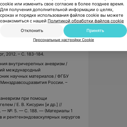
cookie или изменить свое согласие в более позднее время.
Для получения дополнительной информации о целях,
улярное лечение артериальных
сроках и порядке использования файлов cookie вы можете
ссейна / А. Ф. Смеянович [и др.] //
ознакомиться с нашей
Политикой обработки файлов cookie
11.— С.278-279
Отклонить
Принять
чения больших и гигантских
Персональные настройки Cookie
сурин [и др.] // «Поленовские чтения»:
кой конференции; 2012 / ФГУ «РНХИ
, 2012. – С. 183-184.
ения внутричерепных аневризм /
рский международный
рник научных материалов / ФГБУ
Минздравсоцразвития России. –
 аневризм при помощи
ем / Е. В. Кисурин [и др.] //
 — №: 5. — С. 188. — (Материалы 1
в и рентгенэндоваскулярных хирургов