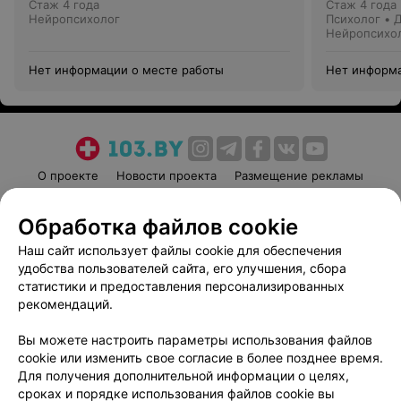
Стаж 4 года
Стаж 4 года
Нейропсихолог
Психолог • 
Нейропсихо
Нет информации о месте работы
Нет информа
О проекте
Новости проекта
Размещение рекламы
Медицинский маркетинг
Публичный договор
Обработка файлов cookie
Пользовательское соглашение
Способы оплаты
Наш сайт использует файлы cookie для обеспечения
Вакансии
Партнеры
удобства пользователей сайта, его улучшения, сбора
Написать руководителю 103.by
статистики и предоставления персонализированных
Написать в поддержку
рекомендаций.
Персональные настройки cookie
Вы можете настроить параметры использования файлов
Обработка персональных данных
cookie или изменить свое согласие в более позднее время.
Для получения дополнительной информации о целях,
сроках и порядке использования файлов cookie вы