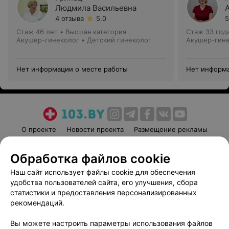
Людмила Васильевна
4 отзыва
5.0
5
Стаж 46 лет
•
Высшая категория
Стаж 33 год
Акушер-гинеколог • Детский гинеколог
Акушер-гин
Нет информации о месте работы
Нет информа
О проекте
Новости проекта
Размещение рекламы
Медицинский маркетинг
Публичный договор
Обработка файлов cookie
Пользовательское соглашение
Способы оплаты
Наш сайт использует файлы cookie для обеспечения
Вакансии
Партнеры
удобства пользователей сайта, его улучшения, сбора
Написать руководителю 103.by
статистики и предоставления персонализированных
Написать в поддержку
рекомендаций.
Персональные настройки cookie
Вы можете настроить параметры использования файлов