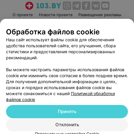
О проекте
Новости проекта
Размещение рекламы
Медицинский маркетинг
Публичный договор
Обработка файлов cookie
Пользовательское соглашение
Способы оплаты
Наш сайт использует файлы cookie для обеспечения
Вакансии
Партнеры
удобства пользователей сайта, его улучшения, сбора
Написать руководителю 103.by
статистики и предоставления персонализированных
Написать в поддержку
рекомендаций.
Персональные настройки cookie
Вы можете настроить параметры использования файлов
Обработка персональных данных
cookie или изменить свое согласие в более позднее время.
Для получения дополнительной информации о целях,
сроках и порядке использования файлов cookie вы
можете ознакомиться с нашей
Политикой обработки
файлов cookie
Принять
© 2026 ООО «Артокс Лаб», УНП 191700409
| 220012, Республика Беларусь,
г. Минск, улица Толбухина, 2, пом. 16 | help@103.by
Отклонить
Служба поддержки
+375 291212755
Персональные настройки Cookie