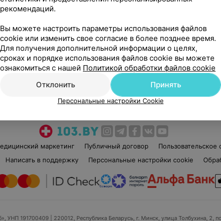
рекомендаций.
Вы можете настроить параметры использования файлов
cookie или изменить свое согласие в более позднее время.
Для получения дополнительной информации о целях,
сроках и порядке использования файлов cookie вы можете
Рекомендую
ознакомиться с нашей
Политикой обработки файлов cookie
Отклонить
Принять
Персональные настройки Cookie
едицинский маркетинг
Публичный договор
Пользовательское 
Написать в поддержку
Персональные настройки cookie
Обра
б», УНП 191700409
| 220012, Республика Беларусь, г. Минск, улица Толбухина, 2, п