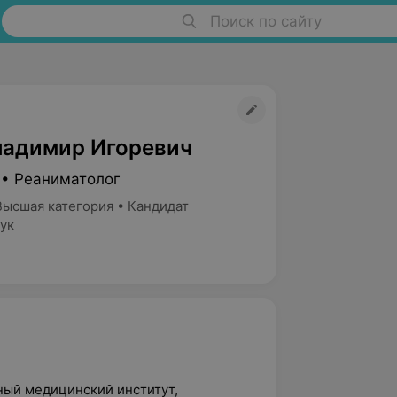
Поиск по сайту
ладимир Игоревич
 • Реаниматолог
Высшая категория • Кандидат
ук
ный медицинский институт,