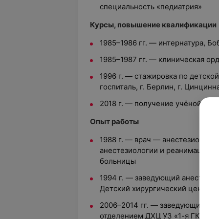
специальность «педиатрия»
Курсы, повышение квалификации
1985–1986 гг. — интернатура, Б
1985–1987 гг. — клиническая ор
1996 г. — стажировка по детско
госпиталь, г. Берлин, г. Цинцинн
2018 г. — получение учёной сте
Опыт работы
1988 г. — врач — анестезиолог-
анестезиологии и реанимации Д
больницы
1994 г. — заведующий анестези
Детский хирургический центр
2006–2014 гг. — заведующий а
отделением ДХЦ УЗ «1-я ГКБ г. 