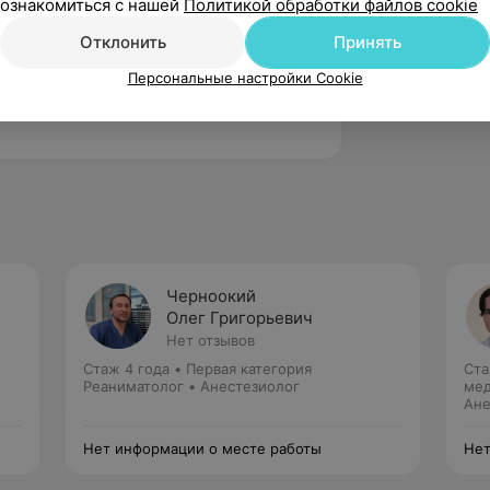
ознакомиться с нашей
Политикой обработки файлов cookie
нестезиолого-реанимационным
Отклонить
Принять
хирургии
Персональные настройки Cookie
ь кафедры детской анестезиологии и
Черноокий
Олег Григорьевич
Нет отзывов
Стаж 4 года
•
Первая категория
Ста
Реаниматолог • Анестезиолог
мед
Ане
Нет информации о месте работы
Нет