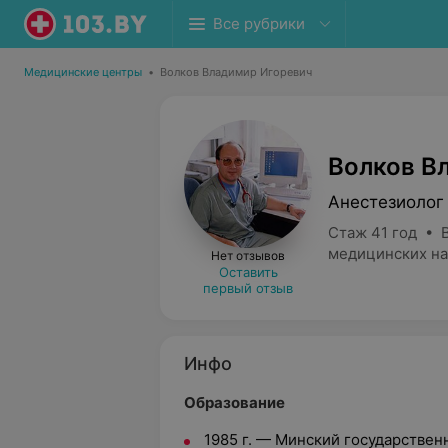
Все рубрики
Медицинские центры
•
Волков Владимир Игоревич
Волков В
Анестезиолог
Стаж 41 год • 
медицинских на
Нет отзывов
Оставить
первый отзыв
Инфо
Образование
1985 г. — Минский государствен