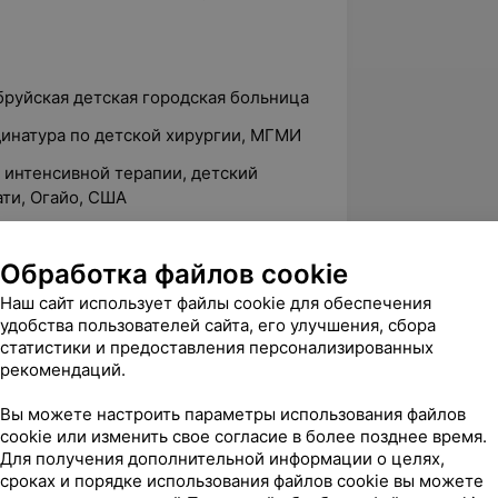
обруйская детская городская больница
динатура по детской хирургии, МГМИ
й интенсивной терапии, детский
ати, Огайо, США
пени «Кандидат медицинских наук»
Обработка файлов cookie
Наш сайт использует файлы cookie для обеспечения
реаниматолог отделения
удобства пользователей сайта, его улучшения, сбора
ХЦ 1-ой городской клинической
статистики и предоставления персонализированных
рекомендаций.
олого-реанимационного отделения,
Вы можете настроить параметры использования файлов
cookie или изменить свое согласие в более позднее время.
Для получения дополнительной информации о целях,
нестезиолого-реанимационным
сроках и порядке использования файлов cookie вы можете
Минска»