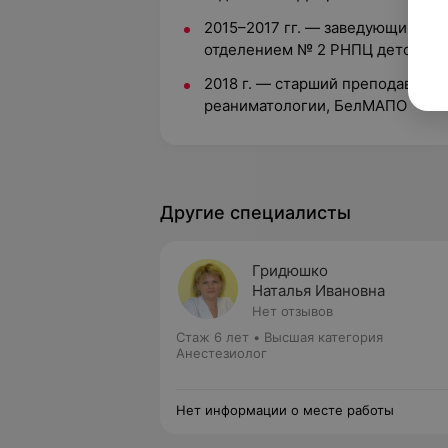
2015–2017 гг. — заведующий а
отделением № 2 РНПЦ детской 
2018 г. — старший преподавател
реаниматологии, БелМАПО
Другие специалисты
Гридюшко
Наталья Ивановна
Нет отзывов
Стаж 6 лет
•
Высшая категория
Анестезиолог
Нет информации о месте работы