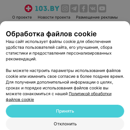
О проекте
Новости проекта
Размещение рекламы
Медицинский маркетинг
Публичный договор
Обработка файлов cookie
Пользовательское соглашение
Способы оплаты
Наш сайт использует файлы cookie для обеспечения
Вакансии
Партнеры
удобства пользователей сайта, его улучшения, сбора
Написать руководителю 103.by
статистики и предоставления персонализированных
Написать в поддержку
рекомендаций.
Персональные настройки cookie
Вы можете настроить параметры использования файлов
Обработка персональных данных
cookie или изменить свое согласие в более позднее время.
Для получения дополнительной информации о целях,
сроках и порядке использования файлов cookie вы
можете ознакомиться с нашей
Политикой обработки
файлов cookie
Принять
© 2026 ООО «Артокс Лаб», УНП 191700409
| 220012, Республика Беларусь,
г. Минск, улица Толбухина, 2, пом. 16 | help@103.by
Отклонить