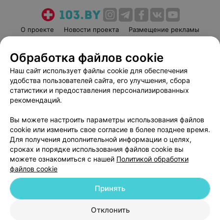
О проекте
Новости проекта
Размещение рекламы
Медицинский маркетинг
Публичный договор
Обработка файлов cookie
Пользовательское соглашение
Способы оплаты
Наш сайт использует файлы cookie для обеспечения
Вакансии
Партнеры
удобства пользователей сайта, его улучшения, сбора
Написать руководителю 103.by
статистики и предоставления персонализированных
Написать в поддержку
рекомендаций.
Персональные настройки cookie
Вы можете настроить параметры использования файлов
Обработка персональных данных
cookie или изменить свое согласие в более позднее время.
Для получения дополнительной информации о целях,
сроках и порядке использования файлов cookie вы
можете ознакомиться с нашей
Политикой обработки
файлов cookie
Принять
© 2026 ООО «Артокс Лаб», УНП 191700409
| 220012, Республика Беларусь,
г. Минск, улица Толбухина, 2, пом. 16 | help@103.by
Отклонить