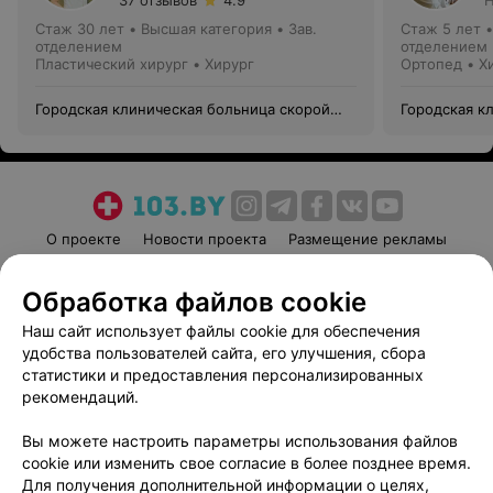
37 отзывов
4.9
Н
Стаж 30 лет
•
Высшая категория
•
Зав.
Стаж 5 лет
отделением
отделением
Пластический хирург • Хирург
Ортопед • Х
Городская клиническая больница скорой
Городская к
медицинской помощи
медицинско
О проекте
Новости проекта
Размещение рекламы
Медицинский маркетинг
Публичный договор
Обработка файлов cookie
Пользовательское соглашение
Способы оплаты
Наш сайт использует файлы cookie для обеспечения
Вакансии
Партнеры
удобства пользователей сайта, его улучшения, сбора
Написать руководителю 103.by
статистики и предоставления персонализированных
Написать в поддержку
рекомендаций.
Персональные настройки cookie
Вы можете настроить параметры использования файлов
Обработка персональных данных
cookie или изменить свое согласие в более позднее время.
Для получения дополнительной информации о целях,