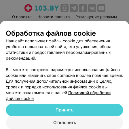
О проекте
Новости проекта
Размещение рекламы
Медицинский маркетинг
Публичный договор
Обработка файлов cookie
Пользовательское соглашение
Способы оплаты
Наш сайт использует файлы cookie для обеспечения
Вакансии
Партнеры
удобства пользователей сайта, его улучшения, сбора
Написать руководителю 103.by
статистики и предоставления персонализированных
Написать в поддержку
рекомендаций.
Персональные настройки cookie
Вы можете настроить параметры использования файлов
Обработка персональных данных
cookie или изменить свое согласие в более позднее время.
Для получения дополнительной информации о целях,
сроках и порядке использования файлов cookie вы
можете ознакомиться с нашей
Политикой обработки
файлов cookie
Принять
© 2026 ООО «Артокс Лаб», УНП 191700409
| 220012, Республика Беларусь,
г. Минск, улица Толбухина, 2, пом. 16 | help@103.by
Отклонить