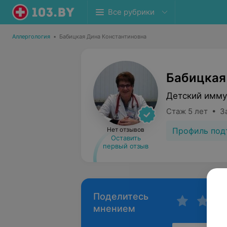
Все рубрики
Аллергология
•
Бабицкая Дина Константиновна
Бабицкая
Детский имму
Стаж 5 лет • З
Профиль под
Нет отзывов
Оставить
первый отзыв
Поделитесь
мнением