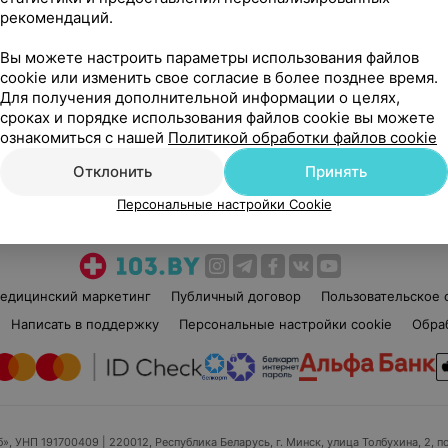
рекомендаций.
Вы можете настроить параметры использования файлов
cookie или изменить свое согласие в более позднее время.
Для получения дополнительной информации о целях,
сроках и порядке использования файлов cookie вы можете
Рекомендую
ознакомиться с нашей
Политикой обработки файлов cookie
Отклонить
Принять
Персональные настройки Cookie
едицинский маркетинг
Публичный договор
Пользовательское 
Написать в поддержку
Персональные настройки cookie
Обра
б», УНП 191700409
| 220012, Республика Беларусь, г. Минск, улица Толбухина, 2, п