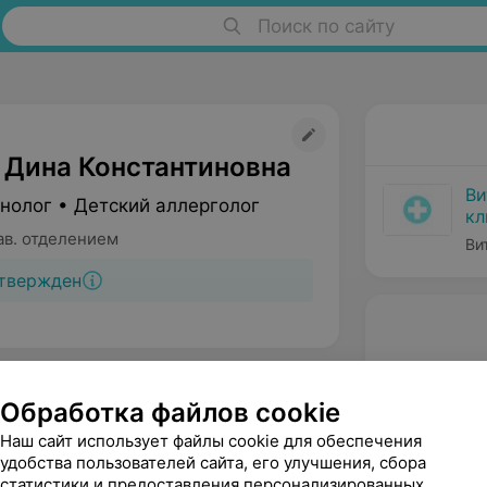
Поиск по сайту
 Дина Константиновна
Ви
нолог • Детский аллерголог
кл
ав. отделением
Ви
твержден
Обработка файлов cookie
Наш сайт использует файлы cookie для обеспечения
удобства пользователей сайта, его улучшения, сбора
статистики и предоставления персонализированных