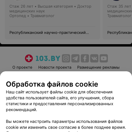
Стаж 26 лет
•
Высшая категория
•
Доктор
Стаж 35 лет
медицинских наук
медицинских
Ортопед • Травматолог
Травматолог
Республиканский научно-практический
Республикан
центр травматологии и ортопедии
центр травм
О проекте
Новости проекта
Размещение рекламы
Медицинский маркетинг
Публичный договор
Обработка файлов cookie
Пользовательское соглашение
Способы оплаты
Наш сайт использует файлы cookie для обеспечения
Вакансии
Партнеры
удобства пользователей сайта, его улучшения, сбора
Написать руководителю 103.by
статистики и предоставления персонализированных
Написать в поддержку
рекомендаций.
Персональные настройки cookie
Вы можете настроить параметры использования файлов
Обработка персональных данных
cookie или изменить свое согласие в более позднее время.