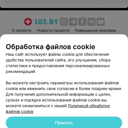
О проекте
Новости проекта
Размещение рекламы
Медицинский маркетинг
Публичный договор
Обработка файлов cookie
Пользовательское соглашение
Способы оплаты
Наш сайт использует файлы cookie для обеспечения
Вакансии
Партнеры
удобства пользователей сайта, его улучшения, сбора
Написать руководителю 103.by
статистики и предоставления персонализированных
Написать в поддержку
рекомендаций.
Персональные настройки cookie
Вы можете настроить параметры использования файлов
Обработка персональных данных
cookie или изменить свое согласие в более позднее время.
Для получения дополнительной информации о целях,
сроках и порядке использования файлов cookie вы
можете ознакомиться с нашей
Политикой обработки
файлов cookie
Принять
© 2026 ООО «Артокс Лаб», УНП 191700409
| 220012, Республика Беларусь,