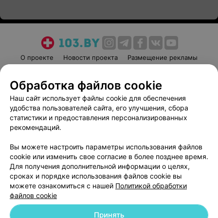
О проекте
Новости проекта
Размещение рекламы
Медицинский маркетинг
Публичный договор
Обработка файлов cookie
Пользовательское соглашение
Способы оплаты
Наш сайт использует файлы cookie для обеспечения
Вакансии
Партнеры
удобства пользователей сайта, его улучшения, сбора
Написать руководителю 103.by
статистики и предоставления персонализированных
Написать в поддержку
рекомендаций.
Персональные настройки cookie
Вы можете настроить параметры использования файлов
Обработка персональных данных
cookie или изменить свое согласие в более позднее время.
Для получения дополнительной информации о целях,
сроках и порядке использования файлов cookie вы
можете ознакомиться с нашей
Политикой обработки
файлов cookie
Принять