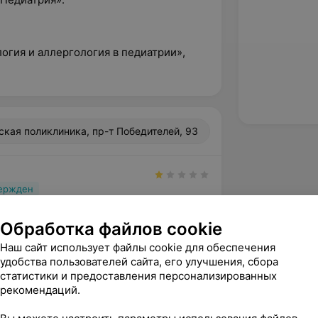
огия и аллергология в педиатрии»,
ская поликлиника, пр-т Победителей, 93
вержден
ронаж к новорожденному, на 4 сутки 
довольством взяла бахилы, сказала , 
Обработка файлов cookie
ь надо в...
Наш сайт использует файлы cookie для обеспечения
удобства пользователей сайта, его улучшения, сбора
 поликлиника, пр-т Победителей, 93
статистики и предоставления персонализированных
рекомендаций.
вержден
Рекомендую