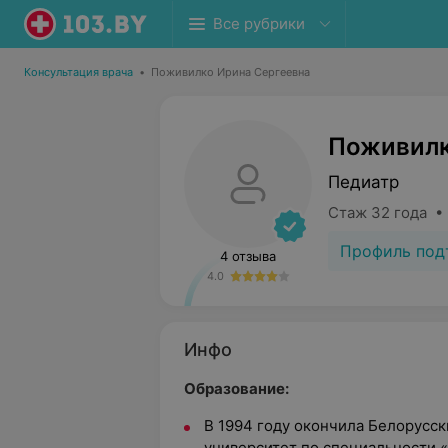
Все рубрики
Консультация врача
•
Поживилко Ирина Сергеевна
Поживилк
Педиатр
Стаж 32 года •
Профиль под
4 отзыва
4.0
Инфо
Образование:
В 1994 году окончила Белорусс
университет по специальности 