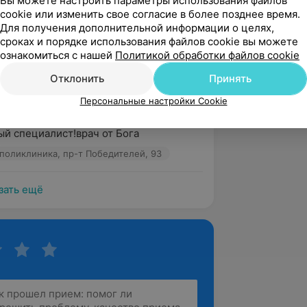
Вы можете настроить параметры использования файлов
тор, всегда ответит на все вопросы, 
cookie или изменить свое согласие в более позднее время.
Для получения дополнительной информации о целях,
ыслушает и готова помочь. Нам очень 
сроках и порядке использования файлов cookie вы можете
атром. ...
ознакомиться с нашей
Политикой обработки файлов cookie
 поликлиника, пр-т Победителей, 93
Отклонить
Принять
Персональные настройки Cookie
вержден
Рекомендую
й специалист!врач от Бога
 поликлиника, пр-т Победителей, 93
зать ещё