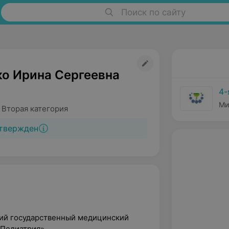
Поиск по сайту
о Ирина Сергеевна
4-
Ми
 Вторая категория
твержден
кий государственный медицинский
«Педиатрия».