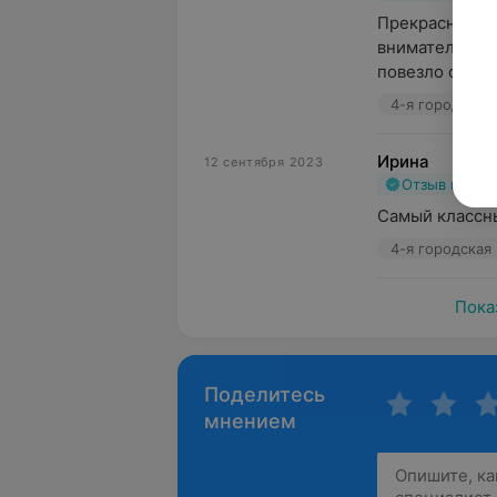
Прекрасный док
внимательно в
повезло с педи
4-я городская
Ирина
12 сентября 2023
Отзыв подт
Самый классны
4-я городская
Пока
Поделитесь
мнением