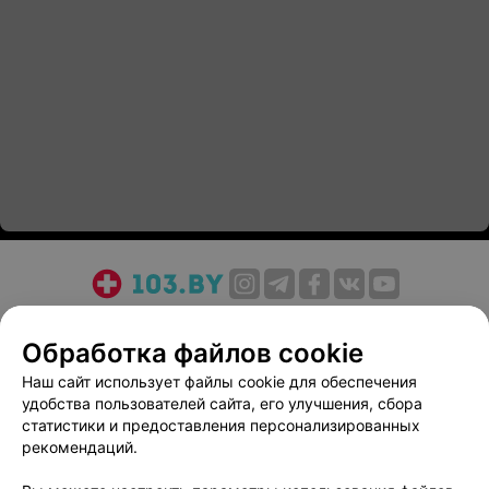
О проекте
Новости проекта
Размещение рекламы
Обработка файлов cookie
Медицинский маркетинг
Публичный договор
Пользовательское соглашение
Способы оплаты
Наш сайт использует файлы cookie для обеспечения
удобства пользователей сайта, его улучшения, сбора
Вакансии
Партнеры
статистики и предоставления персонализированных
Написать руководителю 103.by
рекомендаций.
Написать в поддержку