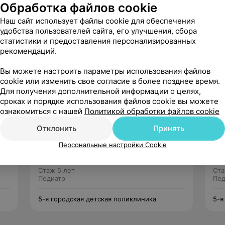
Обработка файлов cookie
Наш сайт использует файлы cookie для обеспечения
удобства пользователей сайта, его улучшения, сбора
статистики и предоставления персонализированных
рекомендаций.
Рекомендую
Вы можете настроить параметры использования файлов
cookie или изменить свое согласие в более позднее время.
Для получения дополнительной информации о целях,
сроках и порядке использования файлов cookie вы можете
ознакомиться с нашей
Политикой обработки файлов cookie
Отклонить
Принять
Некраш
Персональные настройки Cookie
Алеся Владимировна
Нет отзывов
Стаж 5 лет
Ста
Педиатр
Пед
5-я городская детская поликлиника
5-я