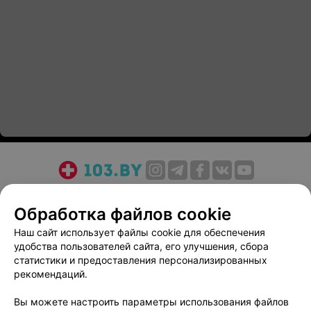
О проекте
Новости проекта
Размещение рекламы
Обработка файлов cookie
Медицинский маркетинг
Публичный договор
Пользовательское соглашение
Способы оплаты
Наш сайт использует файлы cookie для обеспечения
удобства пользователей сайта, его улучшения, сбора
Вакансии
Партнеры
статистики и предоставления персонализированных
Написать руководителю 103.by
рекомендаций.
Написать в поддержку
Вы можете настроить параметры использования файлов
Персональные настройки cookie