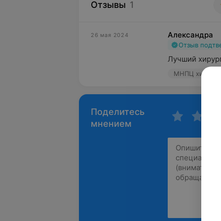
Отзывы
1
Александра
26 мая 2024
Отзыв подт
Лучший хирург
МНПЦ хирургии
Поделитесь
мнением