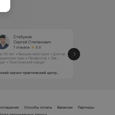
Стебунов
Корот
Сергей Степанович
Серге
7 отзывов
5.0
1 отзыв
ж 35 лет
•
Высшая категория
•
Доктор
Стаж 5 лет
•
Канд
ицинских наук • Профессор • Зав.
Доцент • Зав. отд
елением
ург • Пластический хирург
Хирург
ский научно-практический центр
Минский научно-п
ургии, трансплантологии и гематологии
хирургии, транспл
соглашение
Способы оплаты
Вакансии
Партнеры
ботка персональных данных