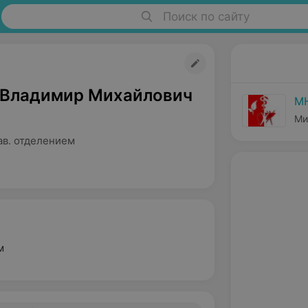
Поиск по сайту
 Владимир Михайлович
МН
Ми
ав. отделением
м