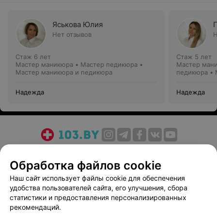
Яськова Юлия
Нет отзывов
Н
Стаж 6 лет
Стаж 5 лет
Мастер маникюра • Мастер педикюра •
Мастер мани
Мастер маникюра и педикюра
педикюра • 
Надежда
Надежда
О проекте
Новости проекта
Размещение рекламы
Обработка файлов cookie
Медицинский маркетинг
Публичный договор
Пользовательское соглашение
Способы оплаты
Наш сайт использует файлы cookie для обеспечения
удобства пользователей сайта, его улучшения, сбора
Вакансии
Партнеры
статистики и предоставления персонализированных
Написать руководителю 103.by
рекомендаций.