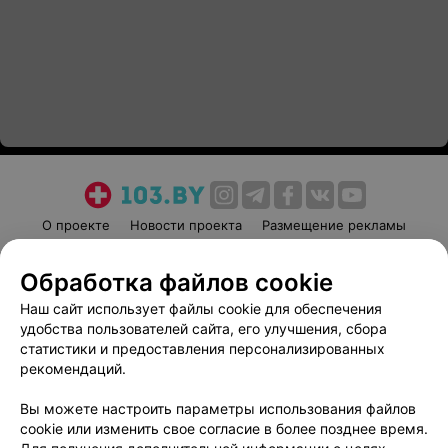
О проекте
Новости проекта
Размещение рекламы
Медицинский маркетинг
Публичный договор
Обработка файлов cookie
Пользовательское соглашение
Способы оплаты
Наш сайт использует файлы cookie для обеспечения
Вакансии
Партнеры
удобства пользователей сайта, его улучшения, сбора
Написать руководителю 103.by
статистики и предоставления персонализированных
Написать в поддержку
рекомендаций.
Персональные настройки cookie
Вы можете настроить параметры использования файлов
Обработка персональных данных
cookie или изменить свое согласие в более позднее время.