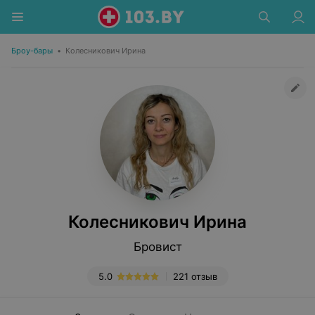
Броу-бары
•
Колесникович Ирина
Колесникович Ирина
Бровист
5.0
221 отзыв