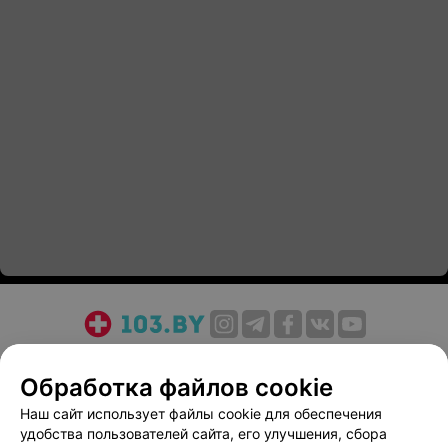
О проекте
Новости проекта
Размещение рекламы
Обработка файлов cookie
Медицинский маркетинг
Публичный договор
Пользовательское соглашение
Способы оплаты
Наш сайт использует файлы cookie для обеспечения
удобства пользователей сайта, его улучшения, сбора
Вакансии
Партнеры