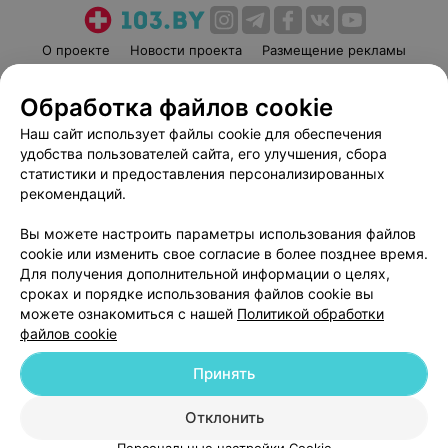
О проекте
Новости проекта
Размещение рекламы
Медицинский маркетинг
Публичный договор
Обработка файлов cookie
Пользовательское соглашение
Способы оплаты
Наш сайт использует файлы cookie для обеспечения
Вакансии
Партнеры
удобства пользователей сайта, его улучшения, сбора
Написать руководителю 103.by
статистики и предоставления персонализированных
Написать в поддержку
рекомендаций.
Персональные настройки cookie
Вы можете настроить параметры использования файлов
Обработка персональных данных
cookie или изменить свое согласие в более позднее время.
Для получения дополнительной информации о целях,
сроках и порядке использования файлов cookie вы
можете ознакомиться с нашей
Политикой обработки
файлов cookie
Принять
© 2026 ООО «Артокс Лаб», УНП 191700409
| 220012, Республика Беларусь,
г. Минск, улица Толбухина, 2, пом. 16 | help@103.by
Отклонить
Служба поддержки
+375 291212755