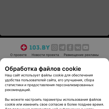
О проекте
Новости проекта
Размещение рекламы
Медицинский маркетинг
Публичный договор
Обработка файлов cookie
Пользовательское соглашение
Способы оплаты
Наш сайт использует файлы cookie для обеспечения
Вакансии
Партнеры
удобства пользователей сайта, его улучшения, сбора
Написать руководителю 103.by
статистики и предоставления персонализированных
Написать в поддержку
рекомендаций.
Персональные настройки cookie
Вы можете настроить параметры использования файлов
Обработка персональных данных
cookie или изменить свое согласие в более позднее время.