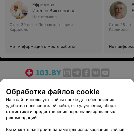
Ефремова
Инесса Викторовна
Нет отзывов
Н
Стаж 39 лет
•
Первая категория
Стаж 28 лет
Кардиолог
Кардиолог
Нет информации о месте работы
Нет информа
О проекте
Новости проекта
Размещение рекламы
Обработка файлов cookie
Медицинский маркетинг
Публичный договор
Пользовательское соглашение
Способы оплаты
Наш сайт использует файлы cookie для обеспечения
удобства пользователей сайта, его улучшения, сбора
Вакансии
Партнеры
статистики и предоставления персонализированных
Написать руководителю 103.by
рекомендаций.
Написать в поддержку
Вы можете настроить параметры использования файлов
Персональные настройки cookie