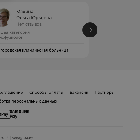
Махина
Мельн
Ольга Юрьевна
Галин
Нет отзывов
Нет от
шая категория
Первая категория
нсфузиолог
Трансфузиолог
 городская клиническая больница
6-я городская кли
соглашение
Способы оплаты
Вакансии
Партнеры
ботка персональных данных
ом. 16 | help@103.by