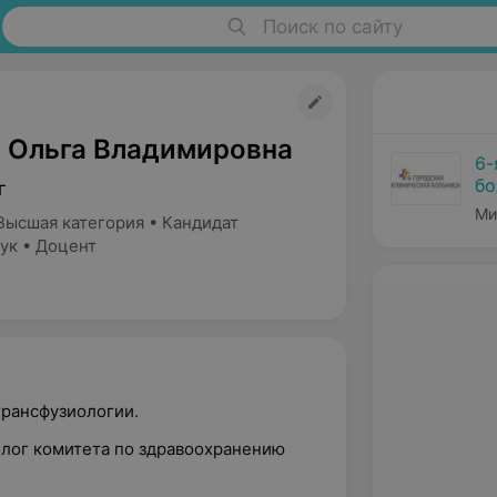
Поиск по сайту
 Ольга Владимировна
6-
бо
г
Ми
Высшая категория • Кандидат
ук • Доцент
трансфузиологии.
лог комитета по здравоохранению