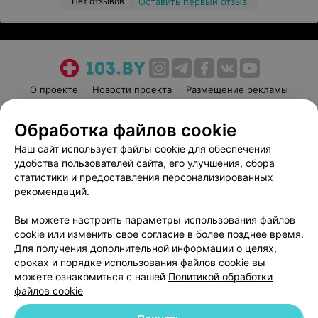
Нет отзывов
Оставить первый отзыв
О проекте
Новости проекта
Размещение рекламы
Медицинский маркетинг
Публичный договор
Обработка файлов cookie
Пользовательское соглашение
Способы оплаты
Наш сайт использует файлы cookie для обеспечения
Вакансии
Партнеры
удобства пользователей сайта, его улучшения, сбора
Написать руководителю 103.by
статистики и предоставления персонализированных
Написать в поддержку
рекомендаций.
Персональные настройки cookie
Вы можете настроить параметры использования файлов
Обработка персональных данных
cookie или изменить свое согласие в более позднее время.
Для получения дополнительной информации о целях,
сроках и порядке использования файлов cookie вы
можете ознакомиться с нашей
Политикой обработки
файлов cookie