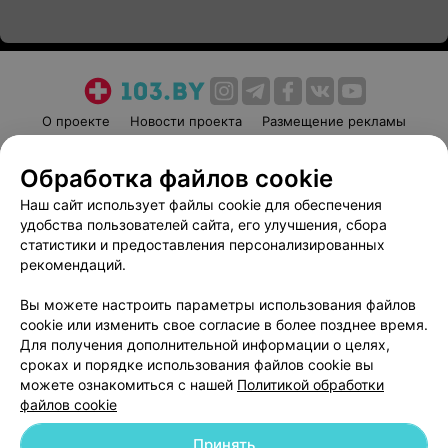
О проекте
Новости проекта
Размещение рекламы
Медицинский маркетинг
Публичный договор
Обработка файлов cookie
Пользовательское соглашение
Способы оплаты
Наш сайт использует файлы cookie для обеспечения
Вакансии
Партнеры
удобства пользователей сайта, его улучшения, сбора
Написать руководителю 103.by
статистики и предоставления персонализированных
Написать в поддержку
рекомендаций.
Персональные настройки cookie
Вы можете настроить параметры использования файлов
Обработка персональных данных
cookie или изменить свое согласие в более позднее время.
Для получения дополнительной информации о целях,
сроках и порядке использования файлов cookie вы
можете ознакомиться с нашей
Политикой обработки
файлов cookie
Принять