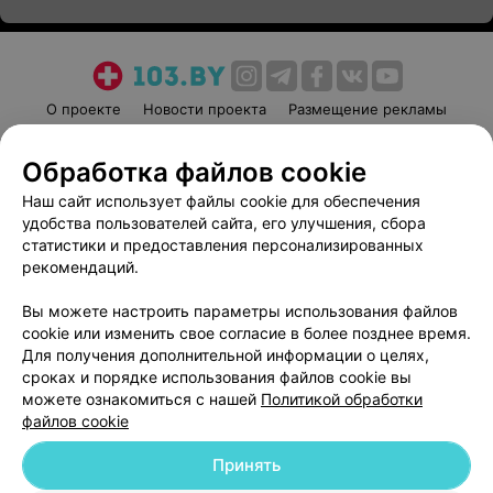
О проекте
Новости проекта
Размещение рекламы
Медицинский маркетинг
Публичный договор
Обработка файлов cookie
Пользовательское соглашение
Способы оплаты
Наш сайт использует файлы cookie для обеспечения
Вакансии
Партнеры
удобства пользователей сайта, его улучшения, сбора
Написать руководителю 103.by
статистики и предоставления персонализированных
Написать в поддержку
рекомендаций.
Персональные настройки cookie
Вы можете настроить параметры использования файлов
Обработка персональных данных
cookie или изменить свое согласие в более позднее время.
Для получения дополнительной информации о целях,
сроках и порядке использования файлов cookie вы
можете ознакомиться с нашей
Политикой обработки
файлов cookie
Принять
© 2026 ООО «Артокс Лаб», УНП 191700409
| 220012, Республика Беларусь,