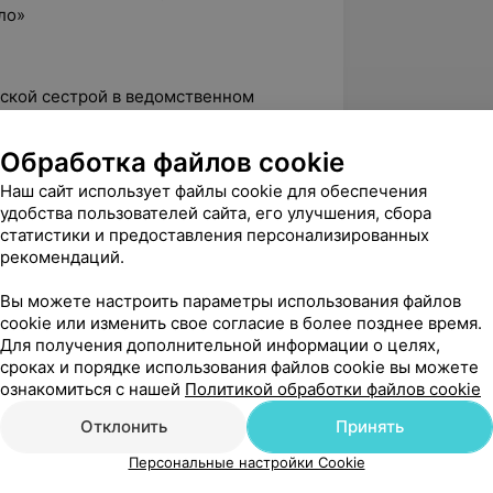
ло»
нской сестрой в ведомственном
ДОК»
Обработка файлов cookie
нской сестрой в стоматологическом
Наш сайт использует файлы cookie для обеспечения
удобства пользователей сайта, его улучшения, сбора
нской сестрой ЧП «Максидент»
статистики и предоставления персонализированных
рекомендаций.
едицинской сестрой ЧП «Доктор
Вы можете настроить параметры использования файлов
cookie или изменить свое согласие в более позднее время.
шает свой профессиональный уровень,
Для получения дополнительной информации о целях,
ительностью, стрессоустойчивостью.
сроках и порядке использования файлов cookie вы можете
ым человеком, готовым всегда прийти
ознакомиться с нашей
Политикой обработки файлов cookie
Отклонить
Принять
Персональные настройки Cookie