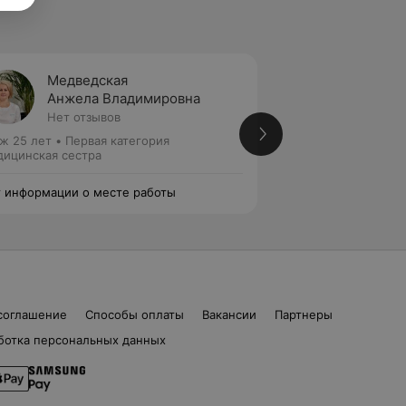
Медведская
Онухо
Анжела Владимировна
Ларис
Нет отзывов
Нет от
ж 25 лет
•
Первая категория
Стаж 37 лет
•
Выс
ицинская сестра
Медицинская сест
 информации о месте работы
Нет информации о
соглашение
Способы оплаты
Вакансии
Партнеры
ботка персональных данных