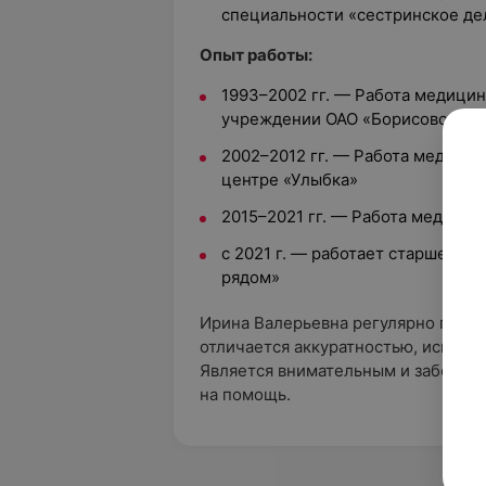
специальности «сестринское де
Опыт работы:
1993–2002 гг. — Работа медици
учреждении ОАО «Борисовский 
2002–2012 гг. — Работа медици
центре «Улыбка»
2015–2021 гг. — Работа медици
с 2021 г. — работает старшей м
рядом»
Ирина Валерьевна регулярно повы
отличается аккуратностью, исполн
Является внимательным и заботлив
на помощь.