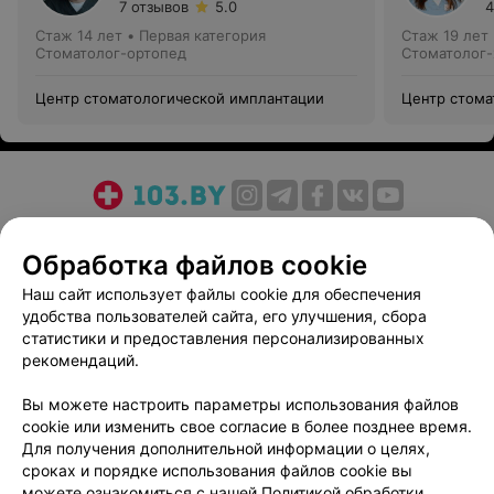
7 отзывов
5.0
4
Стаж 14 лет
•
Первая категория
Стаж 19 лет
Стоматолог-ортопед
Стоматолог-
Центр стоматологической имплантации
Центр стома
О проекте
Новости проекта
Размещение рекламы
Обработка файлов cookie
Медицинский маркетинг
Публичный договор
Пользовательское соглашение
Способы оплаты
Наш сайт использует файлы cookie для обеспечения
удобства пользователей сайта, его улучшения, сбора
Вакансии
Партнеры
статистики и предоставления персонализированных
Написать руководителю 103.by
рекомендаций.
Написать в поддержку
Вы можете настроить параметры использования файлов
Персональные настройки cookie
cookie или изменить свое согласие в более позднее время.
Обработка персональных данных
Для получения дополнительной информации о целях,
сроках и порядке использования файлов cookie вы
можете ознакомиться с нашей
Политикой обработки