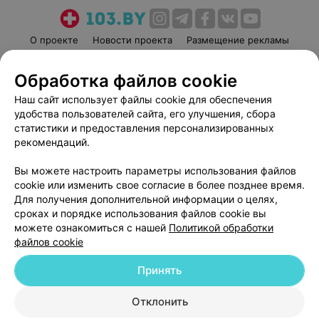
О проекте
Новости проекта
Размещение рекламы
Медицинский маркетинг
Публичный договор
Обработка файлов cookie
Пользовательское соглашение
Способы оплаты
Наш сайт использует файлы cookie для обеспечения
Вакансии
Партнеры
удобства пользователей сайта, его улучшения, сбора
Написать руководителю 103.by
статистики и предоставления персонализированных
Написать в поддержку
рекомендаций.
Персональные настройки cookie
Вы можете настроить параметры использования файлов
Обработка персональных данных
cookie или изменить свое согласие в более позднее время.
Для получения дополнительной информации о целях,
сроках и порядке использования файлов cookie вы
можете ознакомиться с нашей
Политикой обработки
файлов cookie
Принять
© 2026 ООО «Артокс Лаб», УНП 191700409
| 220012, Республика Беларусь,
г. Минск, улица Толбухина, 2, пом. 16 | help@103.by
Отклонить
Служба поддержки
+375 291212755