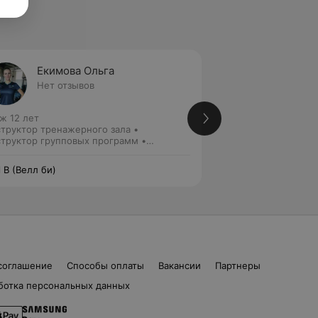
Екимова Ольга
Роман
Нет отзывов
Нет от
ж 12 лет
Стаж 10 лет
труктор тренажерного зала •
Инструктор трена
труктор групповых программ •
Персональный тре
сональный тренер в тренажерный зал
l B (Велл би)
Well B (Велл би)
соглашение
Способы оплаты
Вакансии
Партнеры
ботка персональных данных