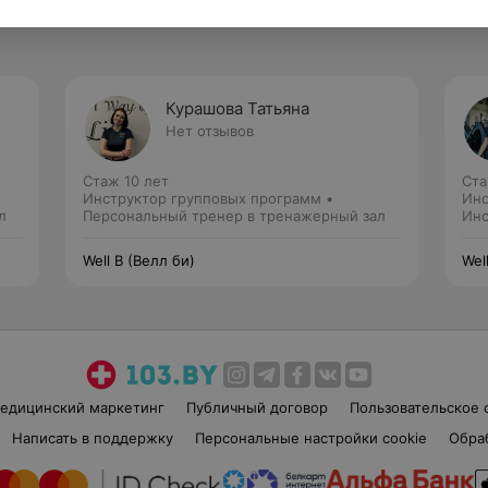
Курашова Татьяна
Нет отзывов
Стаж 10 лет
Ста
Инструктор групповых программ •
Инс
л
Персональный тренер в тренажерный зал
Инс
Пер
Well B (Велл би)
Wel
едицинский маркетинг
Публичный договор
Пользовательское 
Написать в поддержку
Персональные настройки cookie
Обра