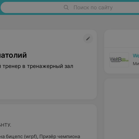
Поиск по сайту
натолий
We
Ми
 тренер в тренажерный зал
БНТУ.
на бицепс (wrpf), Призёр чемпиона