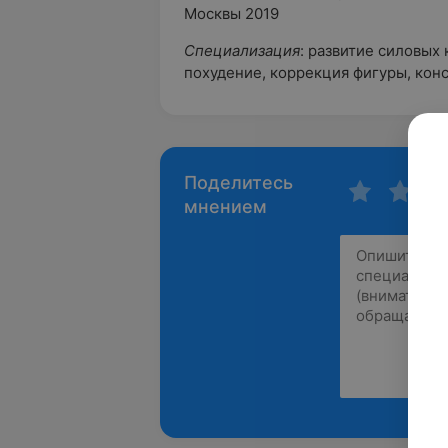
Москвы 2019
Специализация
: развитие силовых
похудение, коррекция фигуры, конс
Поделитесь
мнением