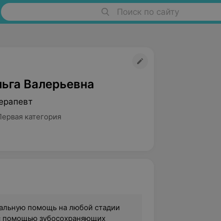
Поиск по сайту
льга Валерьевна
ерапевт
Первая категория
альную помощь на любой стадии
 с помощью зубосохраняющих