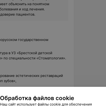
меет объяснить на понятном
аболевания и ход лечения.
 доверие пациентов.
елорусском государственном
атура в УЗ «Брестской детской
» по специальности «Стоматология».
ирование эстетических реставраций
п зубов»,
тик-функциональные особенности
ательной группы зубов», БелМАПО.
Обработка файлов cookie
знания, опыт и профессионализм.
Наш сайт использует файлы cookie для обеспечения