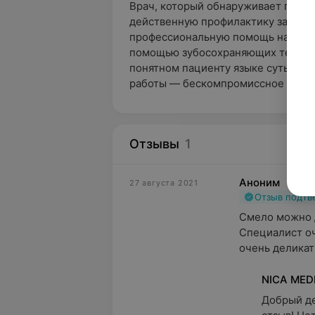
Врач, который обнаруживает пробл
действенную профилактику заболе
профессиональную помощь на любо
помощью зубосохраняющих техноло
понятном пациенту языке суть забо
работы — бескомпромиссное довер
Отзывы
1
Аноним
27 августа 2021
Отзыв подт
Смело можно 
Специалист оч
очень деликат
NICA MED
Добрый де