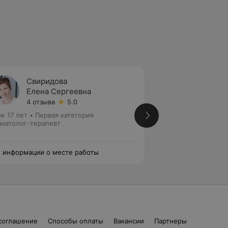
Свиридова
Куров
Елена Сергеевна
Залин
4 отзыва
5.0
5 отзы
ж 17 лет
•
Первая категория
Стаж 19 лет
•
Перв
матолог-терапевт
Стоматолог-терап
эндодонтист
 информации о месте работы
Нет информации о
соглашение
Способы оплаты
Вакансии
Партнеры