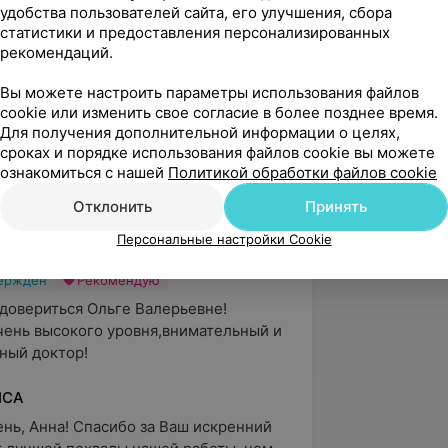
емы на ранней стадии и обеспечивает
удобства пользователей сайта, его улучшения, сбора
вания. Оказывает качественную
статистики и предоставления персонализированных
й стадии развития заболевания с
рекомендаций.
гий лечения. Умеет объяснить на
Вы можете настроить параметры использования файлов
левания и ход лечения. Результат ее
cookie или изменить свое согласие в более позднее время.
ие всех пациентов.
Для получения дополнительной информации о целях,
сроках и порядке использования файлов cookie вы можете
ознакомиться с нашей
Политикой обработки файлов cookie
Отклонить
Принять
Персональные настройки Cookie
вержден
Рекомендую
довериться Ольге Валерьевне!
ень высокого уровня,внимательный и 
ный доктор!
ICA
нь, Анна! Спасибо за Ваш искренний 