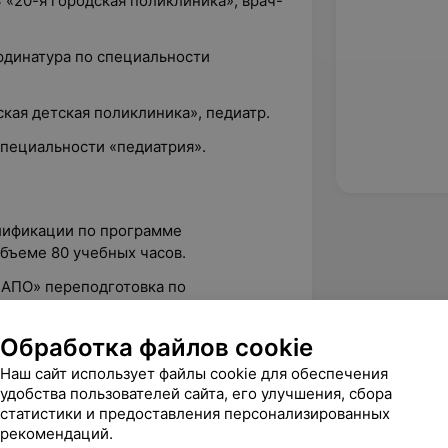
 «20-я городская поликлиника», врач-
ординатура по специальности
дская детская поликлиника», педиатр.
 специальности «педиатрия».
валификации по программе
бъеме 80 учебных часов.
лМАПО» переподготовка по
» в объеме 765 учебных часов.
Обработка файлов cookie
ие квалификации по программе
изарной области: современные
Наш сайт использует файлы cookie для обеспечения
 надпочечников и половых желез» в
удобства пользователей сайта, его улучшения, сбора
статистики и предоставления персонализированных
рекомендаций.
ая диетология и основы пищевого