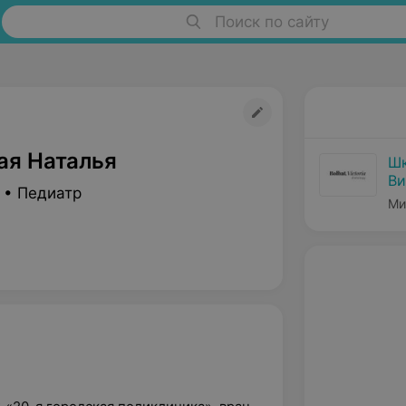
Поиск по сайту
ая Наталья
Шк
Ви
 • Педиатр
Ми