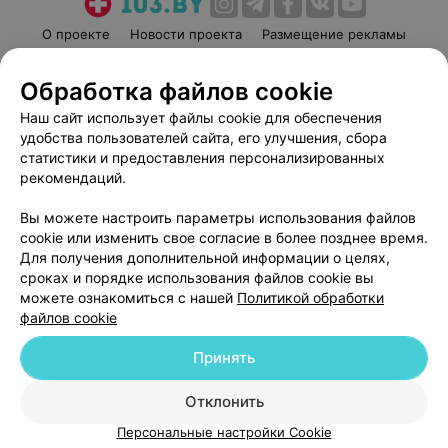
О проекте
Новости проекта
Размещение рекламы
Медицинский маркетинг
Публичный договор
Обработка файлов cookie
Пользовательское соглашение
Способы оплаты
Наш сайт использует файлы cookie для обеспечения
Вакансии
Партнеры
удобства пользователей сайта, его улучшения, сбора
Написать руководителю 103.by
статистики и предоставления персонализированных
Написать в поддержку
рекомендаций.
Персональные настройки cookie
Вы можете настроить параметры использования файлов
Обработка персональных данных
cookie или изменить свое согласие в более позднее время.
Для получения дополнительной информации о целях,
сроках и порядке использования файлов cookie вы
можете ознакомиться с нашей
Политикой обработки
файлов cookie
Принять
© 2026 ООО «Артокс Лаб», УНП 191700409
| 220012, Республика Беларусь,
г. Минск, улица Толбухина, 2, пом. 16 | help@103.by
Отклонить
Служба поддержки
+375 291212755
Персональные настройки Cookie