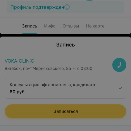
Профиль подтвержден
Запись
Инфо
Отзывы
На карте
Запись
VOKA CLINIC
Витебск, пр-т Черняховского, 8а
с 08:00
Консультация офтальмолога, кандидата
медицинских наук
60 руб.
Записаться