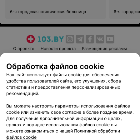
6-я городская клиническая больница
6-я городск
О проекте
Новости проекта
Размещение рекламы
Медицинский маркетинг
Публичный договор
Обработка файлов cookie
Пользовательское соглашение
Способы оплаты
Наш сайт использует файлы cookie для обеспечения
Вакансии
Партнеры
удобства пользователей сайта, его улучшения, сбора
Написать руководителю 103.by
статистики и предоставления персонализированных
Написать в поддержку
рекомендаций.
Персональные настройки cookie
Вы можете настроить параметры использования файлов
Обработка персональных данных
cookie или изменить свое согласие в более позднее время.
Для получения дополнительной информации о целях,
сроках и порядке использования файлов cookie вы
можете ознакомиться с нашей
Политикой обработки
файлов cookie